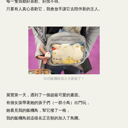
每一隻我都好喜歡、好捨不得。
只要有人真心喜歡它，我會放手讓它去陪伴新的主人。
日式飯糰鳥加入大家族了！
展覽第一天，遇到了一個超級可愛的畫面。
有個女孩帶著她的孩子們（一群小鳥）出門玩，
她看見我的飯糰鳥，幫它撥了一格，
我的飯糰鳥就這樣名正言順的加入了鳥團。