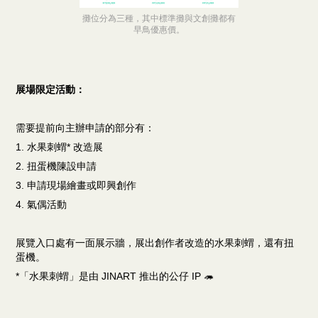
攤位分為三種，其中標準攤與文創攤都有
早鳥優惠價。
展場限定活動：
需要提前向主辦申請的部分有：
1. 水果刺蝟* 改造展
2. 扭蛋機陳設申請
3. 申請現場繪畫或即興創作
4. 氣偶活動
展覽入口處有一面展示牆，展出創作者改造的水果刺蝟，還有扭
蛋機。
*「水果刺蝟」是由 JINART 推出的公仔 IP 🦔