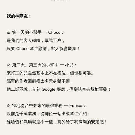
我的神隊友：
🍙 第一天的小幫手 一 Choco：
是我們的客人磁鐵，屢試不爽，
只要 Choco 幫忙顧攤，客人就會聚集！
🍙 第二天、第三天的小幫手 一 小兒：
來打工的兒雖然基本上不在攤位，但也很可靠。
隔壁的作者因顧攤太多天身體不適，
他二話不說，立刻 Google 藥房，借腳踏車去幫忙買藥！
🍙 特地從台中奔來的最強業務 一 Eunice：
以前是千萬業務，從攤位一站出來幫忙介紹，
經驗值和氣場就是不一樣，真的給了我滿滿的安定感！