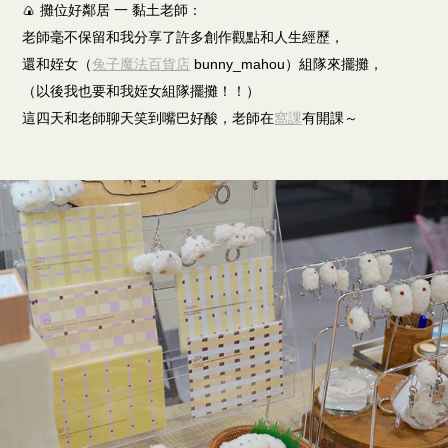
🍙 攤位好鄰居 一 黏土老師：
老師毫不保留和我分享了許多創作觀點和人生經歷，
還和姪女（
兔子魔法百貨店
bunny_mahou）組隊來擺攤，
（以後我也要和我姪女組隊擺攤！！）
這四天和老師聊天笑到嘴巴好酸，老師在
窩課
有開課～